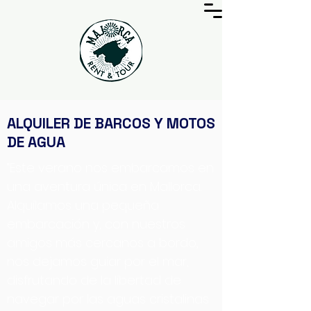
ALQUILER DE BARCOS Y MOTOS
DE AGUA
“Este verano nos embarcamos en
una aventura única en Mallorca.
Alquilamos una pequeña
embarcación y, con nuestros
amigos más cercanos a bordo,
nos dejamos guiar por el mar,
disfrutando de la libertad de
navegar por las aguas cristalinas